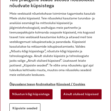
nõudvate küpsistega
Meie veebisaidi nõuetekohase toimimise tagamiseks kasutab
Miele olulisi küpsiseid. Teie nõusolekul kasutame turundus- ja
Miele Instagramis
Miele Facebookis
Miele Youtube'is
analüüsi eesmärgil ka mitteolulisi küpsiseid ja
jälgimistehnoloogiaid, sealhulgas meie partnerite ja
teenusepakkujate kolmanda osapoole küpsiseid, mis koguvad
teavet teie veebisaidi kasutamise kohta ja aitavad meil teie
veebikogemust isikupärastada ja parandada. Küpsiseid
kasutatakse ka reklaamide isikupärastamiseks. Valides
Õigusalane teave
„Nõustu kõigi küpsistega”, nõustute kõigi küpsiste ja
tehnoloogiatega. Ainult oluliste küpsiste ja tehnoloogiate
Üldtingimused
jaoks valige „Ainult olulised küpsised”. Lisateavet leiate
Andmekaitse
jaotisest „Küpsiste seaded”. Te võite oma nõusoleku igal ajal
Kasutustingimused
tulevikus kehtivaks muuta, muutes oma nõusoleku seadeid
meie eelistuste keskuses.
Juurdepääsetavuse avaldus
Digiteenuste seadus
Õigusalane teave
Andmekaitse
Küpsised / Cookies
Taganemisvorm
Nõustun kõigi küpsistega
Ainult olulised küpsised
Küpsiste seaded
Küpsiste seaded