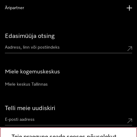
Äripartner
Edasimüüja otsing
Miele kogemuskeskus
Miele keskus Tallinnas
Telli meie uudiskiri
Teie praegune seade seoses nõusolekut