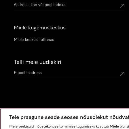
Miele kogemuskeskus
Miele keskus Tallinnas
Telli meie uudiskiri
Teie praegune seade seoses nõusolekut nõudva
Meie veebisaidi nõuetekohase toimimise tagamiseks kasutab Miele olulisi 