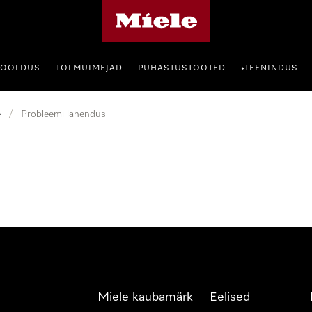
Miele avaleht
HOOLDUS
TOLMUIMEJAD
PUHASTUSTOOTED
TEENINDUS
•
e
/
Probleemi lahendus
Miele kaubamärk
Eelised