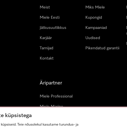
Meist
Miks Miele
Miele Eesti
Kupongid
Jätkusuutlikkus
Kampaaniad
Karjäär
Uudised
Tarnijad
Pikendatud garantii
Kontakt
Äripartner
Miele Professional
Miele Marine
te küpsistega
Arhitektid & arendajad
küpsiseid. Teie nõusolekul kasutame turundus- ja