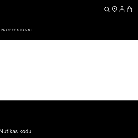
Search
Find a store
My Accou
Baske
PROFESSIONAL
Nutikas kodu