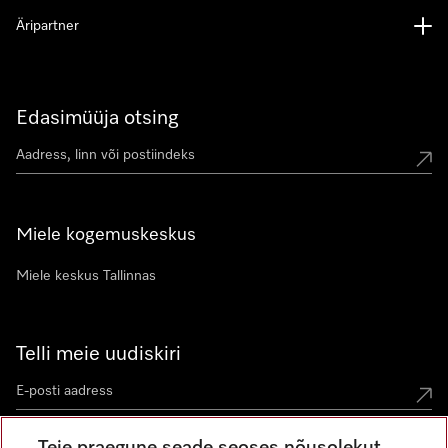
Äripartner
Edasimüüja otsing
Miele kogemuskeskus
Miele keskus Tallinnas
Telli meie uudiskiri
Teie praegune seade seoses nõusolekut