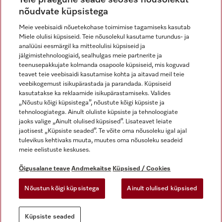
nõudvate küpsistega
Meie veebisaidi nõuetekohase toimimise tagamiseks kasutab
Miele olulisi küpsiseid. Teie nõusolekul kasutame turundus- ja
Miele Instagramis
Miele Facebookis
Miele Youtube'is
analüüsi eesmärgil ka mitteolulisi küpsiseid ja
jälgimistehnoloogiaid, sealhulgas meie partnerite ja
teenusepakkujate kolmanda osapoole küpsiseid, mis koguvad
teavet teie veebisaidi kasutamise kohta ja aitavad meil teie
veebikogemust isikupärastada ja parandada. Küpsiseid
kasutatakse ka reklaamide isikupärastamiseks. Valides
Õigusalane teave
„Nõustu kõigi küpsistega”, nõustute kõigi küpsiste ja
tehnoloogiatega. Ainult oluliste küpsiste ja tehnoloogiate
Üldtingimused
jaoks valige „Ainult olulised küpsised”. Lisateavet leiate
Andmekaitse
jaotisest „Küpsiste seaded”. Te võite oma nõusoleku igal ajal
Kasutustingimused
tulevikus kehtivaks muuta, muutes oma nõusoleku seadeid
meie eelistuste keskuses.
Juurdepääsetavuse avaldus
Digiteenuste seadus
Õigusalane teave
Andmekaitse
Küpsised / Cookies
Taganemisvorm
Nõustun kõigi küpsistega
Ainult olulised küpsised
Küpsiste seaded
Küpsiste seaded