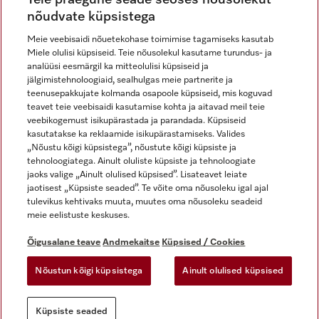
nõudvate küpsistega
Meie veebisaidi nõuetekohase toimimise tagamiseks kasutab
Miele olulisi küpsiseid. Teie nõusolekul kasutame turundus- ja
Miele Instagramis
Miele Facebookis
Miele Youtube'is
analüüsi eesmärgil ka mitteolulisi küpsiseid ja
jälgimistehnoloogiaid, sealhulgas meie partnerite ja
teenusepakkujate kolmanda osapoole küpsiseid, mis koguvad
teavet teie veebisaidi kasutamise kohta ja aitavad meil teie
veebikogemust isikupärastada ja parandada. Küpsiseid
kasutatakse ka reklaamide isikupärastamiseks. Valides
Õigusalane teave
„Nõustu kõigi küpsistega”, nõustute kõigi küpsiste ja
tehnoloogiatega. Ainult oluliste küpsiste ja tehnoloogiate
Üldtingimused
jaoks valige „Ainult olulised küpsised”. Lisateavet leiate
Andmekaitse
jaotisest „Küpsiste seaded”. Te võite oma nõusoleku igal ajal
Kasutustingimused
tulevikus kehtivaks muuta, muutes oma nõusoleku seadeid
meie eelistuste keskuses.
Juurdepääsetavuse avaldus
Digiteenuste seadus
Õigusalane teave
Andmekaitse
Küpsised / Cookies
Taganemisvorm
Nõustun kõigi küpsistega
Ainult olulised küpsised
Küpsiste seaded
Küpsiste seaded