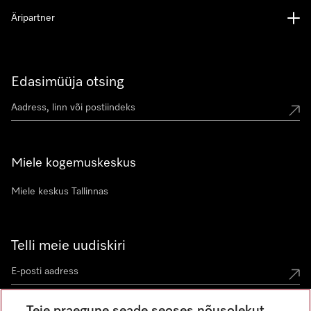
Äripartner
Edasimüüja otsing
Miele kogemuskeskus
Miele keskus Tallinnas
Telli meie uudiskiri
Teie praegune seade seoses nõusolekut