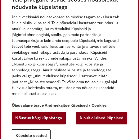
nõudvate küpsistega
Meie veebisaidi nõuetekohase toimimise tagamiseks kasutab
Miele olulisi küpsiseid. Teie nõusolekul kasutame turundus- ja
Miele Instagramis
Miele Facebookis
Miele Youtube'is
analüüsi eesmärgil ka mitteolulisi küpsiseid ja
jälgimistehnoloogiaid, sealhulgas meie partnerite ja
teenusepakkujate kolmanda osapoole küpsiseid, mis koguvad
teavet teie veebisaidi kasutamise kohta ja aitavad meil teie
veebikogemust isikupärastada ja parandada. Küpsiseid
kasutatakse ka reklaamide isikupärastamiseks. Valides
Õigusalane teave
„Nõustu kõigi küpsistega”, nõustute kõigi küpsiste ja
tehnoloogiatega. Ainult oluliste küpsiste ja tehnoloogiate
Üldtingimused
jaoks valige „Ainult olulised küpsised”. Lisateavet leiate
Andmekaitse
jaotisest „Küpsiste seaded”. Te võite oma nõusoleku igal ajal
Kasutustingimused
tulevikus kehtivaks muuta, muutes oma nõusoleku seadeid
meie eelistuste keskuses.
Juurdepääsetavuse avaldus
Digiteenuste seadus
Õigusalane teave
Andmekaitse
Küpsised / Cookies
Taganemisvorm
Nõustun kõigi küpsistega
Ainult olulised küpsised
Küpsiste seaded
Küpsiste seaded