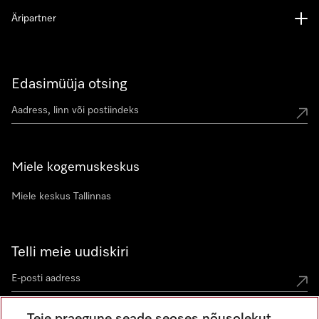
Äripartner
Edasimüüja otsing
Miele kogemuskeskus
Miele keskus Tallinnas
Telli meie uudiskiri
Teie praegune seade seoses nõusolekut