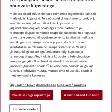
nõudvate küpsistega
Meie veebisaidi nõuetekohase toimimise tagamiseks kasutab
Miele olulisi küpsiseid. Teie nõusolekul kasutame turundus- ja
Miele Instagramis
Miele Facebookis
Miele Youtube'is
analüüsi eesmärgil ka mitteolulisi küpsiseid ja
jälgimistehnoloogiaid, sealhulgas meie partnerite ja
teenusepakkujate kolmanda osapoole küpsiseid, mis koguvad
teavet teie veebisaidi kasutamise kohta ja aitavad meil teie
veebikogemust isikupärastada ja parandada. Küpsiseid
kasutatakse ka reklaamide isikupärastamiseks. Valides
Õigusalane teave
„Nõustu kõigi küpsistega”, nõustute kõigi küpsiste ja
tehnoloogiatega. Ainult oluliste küpsiste ja tehnoloogiate
Üldtingimused
jaoks valige „Ainult olulised küpsised”. Lisateavet leiate
Andmekaitse
jaotisest „Küpsiste seaded”. Te võite oma nõusoleku igal ajal
Kasutustingimused
tulevikus kehtivaks muuta, muutes oma nõusoleku seadeid
meie eelistuste keskuses.
Juurdepääsetavuse avaldus
Digiteenuste seadus
Õigusalane teave
Andmekaitse
Küpsised / Cookies
Taganemisvorm
Nõustun kõigi küpsistega
Ainult olulised küpsised
Küpsiste seaded
Küpsiste seaded