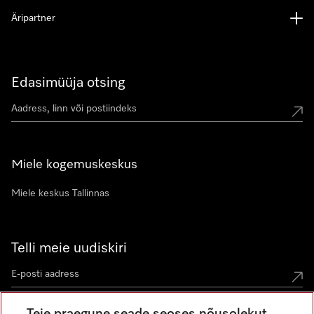
Äripartner
Edasimüüja otsing
Miele kogemuskeskus
Miele keskus Tallinnas
Telli meie uudiskiri
Teie praegune seade seoses nõusolekut