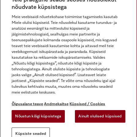
nõudvate küpsistega
Meie veebisaidi nõuetekohase toimimise tagamiseks kasutab
Miele olulisi küpsiseid. Teie nõusolekul kasutame turundus- ja
Miele Instagramis
Miele Facebookis
Miele Youtube'is
analüüsi eesmärgil ka mitteolulisi küpsiseid ja
jälgimistehnoloogiaid, sealhulgas meie partnerite ja
teenusepakkujate kolmanda osapoole küpsiseid, mis koguvad
teavet teie veebisaidi kasutamise kohta ja aitavad meil teie
veebikogemust isikupärastada ja parandada. Küpsiseid
kasutatakse ka reklaamide isikupärastamiseks. Valides
Õigusalane teave
„Nõustu kõigi küpsistega”, nõustute kõigi küpsiste ja
tehnoloogiatega. Ainult oluliste küpsiste ja tehnoloogiate
Üldtingimused
jaoks valige „Ainult olulised küpsised”. Lisateavet leiate
Andmekaitse
jaotisest „Küpsiste seaded”. Te võite oma nõusoleku igal ajal
Kasutustingimused
tulevikus kehtivaks muuta, muutes oma nõusoleku seadeid
meie eelistuste keskuses.
Juurdepääsetavuse avaldus
Digiteenuste seadus
Õigusalane teave
Andmekaitse
Küpsised / Cookies
Taganemisvorm
Nõustun kõigi küpsistega
Ainult olulised küpsised
Küpsiste seaded
Küpsiste seaded