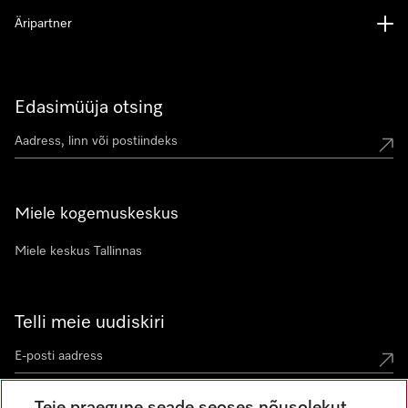
Äripartner
Edasimüüja otsing
Miele kogemuskeskus
Miele keskus Tallinnas
Telli meie uudiskiri
Teie praegune seade seoses nõusolekut