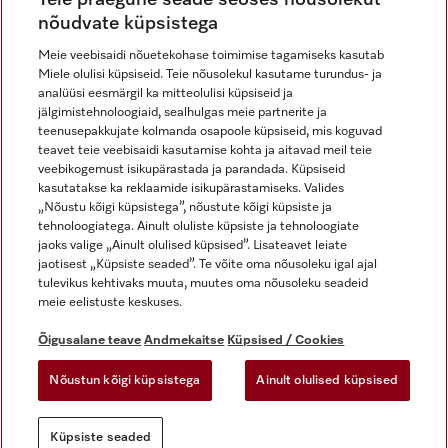
nõudvate küpsistega
Meie veebisaidi nõuetekohase toimimise tagamiseks kasutab
Miele olulisi küpsiseid. Teie nõusolekul kasutame turundus- ja
Miele Instagramis
Miele Facebookis
Miele Youtube'is
analüüsi eesmärgil ka mitteolulisi küpsiseid ja
jälgimistehnoloogiaid, sealhulgas meie partnerite ja
teenusepakkujate kolmanda osapoole küpsiseid, mis koguvad
teavet teie veebisaidi kasutamise kohta ja aitavad meil teie
veebikogemust isikupärastada ja parandada. Küpsiseid
kasutatakse ka reklaamide isikupärastamiseks. Valides
Õigusalane teave
„Nõustu kõigi küpsistega”, nõustute kõigi küpsiste ja
tehnoloogiatega. Ainult oluliste küpsiste ja tehnoloogiate
Üldtingimused
jaoks valige „Ainult olulised küpsised”. Lisateavet leiate
Andmekaitse
jaotisest „Küpsiste seaded”. Te võite oma nõusoleku igal ajal
Kasutustingimused
tulevikus kehtivaks muuta, muutes oma nõusoleku seadeid
meie eelistuste keskuses.
Juurdepääsetavuse avaldus
Digiteenuste seadus
Õigusalane teave
Andmekaitse
Küpsised / Cookies
Taganemisvorm
Nõustun kõigi küpsistega
Ainult olulised küpsised
Küpsiste seaded
Küpsiste seaded