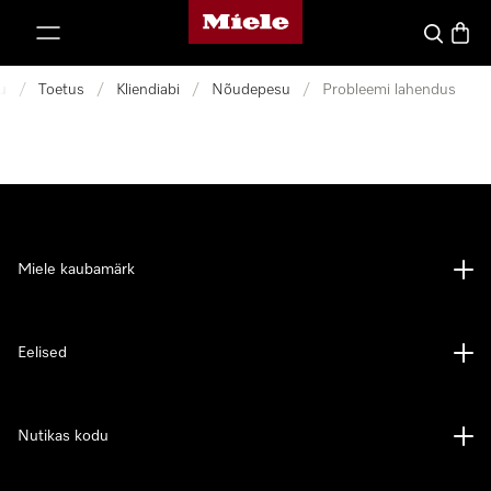
Miele avaleht
p to Content
Search
Baske
u
/
Toetus
/
Kliendiabi
/
Nõudepesu
/
Probleemi lahendus
Miele kaubamärk
Eelised
Nutikas kodu