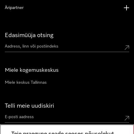
Äripartner
Edasimüüja otsing
Miele kogemuskeskus
Miele keskus Tallinnas
Telli meie uudiskiri
Teie praegune seade seoses nõusolekut