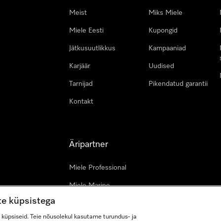
Meist
Miks Miele
Miele Eesti
Kupongid
Jätkusuutlikkus
Kampaaniad
Karjäär
Uudised
Tarnijad
Pikendatud garantii
Kontakt
Äripartner
Miele Professional
Miele Marine
te küpsistega
Arhitektid & arendajad
küpsiseid. Teie nõusolekul kasutame turundus- ja