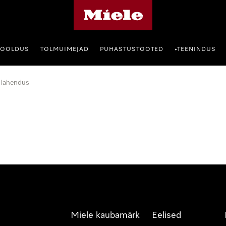
Miele avaleht
HOOLDUS
TOLMUIMEJAD
PUHASTUSTOOTED
TEENINDUS
•
 lahendus
Miele kaubamärk
Eelised