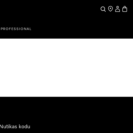
Search
Find a store
My Accou
Baske
PROFESSIONAL
Nutikas kodu