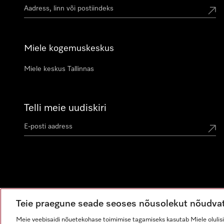
Miele kogemuskeskus
Miele keskus Tallinnas
Telli meie uudiskiri
Teie praegune seade seoses nõusolekut nõudva
Meie veebisaidi nõuetekohase toimimise tagamiseks kasutab Miele olulisi 