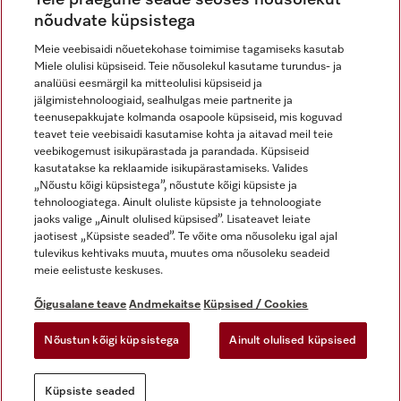
nõudvate küpsistega
Meie veebisaidi nõuetekohase toimimise tagamiseks kasutab
Miele olulisi küpsiseid. Teie nõusolekul kasutame turundus- ja
Miele Instagramis
Miele Facebookis
Miele Youtube'is
analüüsi eesmärgil ka mitteolulisi küpsiseid ja
jälgimistehnoloogiaid, sealhulgas meie partnerite ja
teenusepakkujate kolmanda osapoole küpsiseid, mis koguvad
teavet teie veebisaidi kasutamise kohta ja aitavad meil teie
veebikogemust isikupärastada ja parandada. Küpsiseid
kasutatakse ka reklaamide isikupärastamiseks. Valides
Õigusalane teave
„Nõustu kõigi küpsistega”, nõustute kõigi küpsiste ja
tehnoloogiatega. Ainult oluliste küpsiste ja tehnoloogiate
Üldtingimused
jaoks valige „Ainult olulised küpsised”. Lisateavet leiate
Andmekaitse
jaotisest „Küpsiste seaded”. Te võite oma nõusoleku igal ajal
Kasutustingimused
tulevikus kehtivaks muuta, muutes oma nõusoleku seadeid
meie eelistuste keskuses.
Juurdepääsetavuse avaldus
Digiteenuste seadus
Õigusalane teave
Andmekaitse
Küpsised / Cookies
Taganemisvorm
Nõustun kõigi küpsistega
Ainult olulised küpsised
Küpsiste seaded
Küpsiste seaded