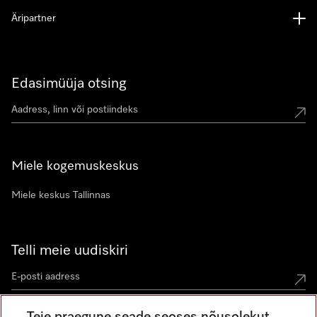
Äripartner
Edasimüüja otsing
Miele kogemuskeskus
Miele keskus Tallinnas
Telli meie uudiskiri
Teie praegune seade seoses nõusolekut