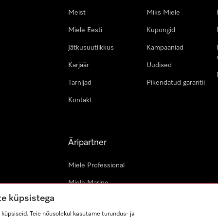
Meist
Miks Miele
Miele Eesti
Kupongid
Jätkusuutlikkus
Kampaaniad
Karjäär
Uudised
Tarnijad
Pikendatud garantii
Kontakt
Äripartner
Miele Professional
Miele Marine
te küpsistega
Arhitektid & arendajad
küpsiseid. Teie nõusolekul kasutame turundus- ja