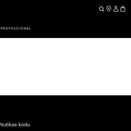
Search
Find a store
My Accou
Baske
PROFESSIONAL
Nutikas kodu