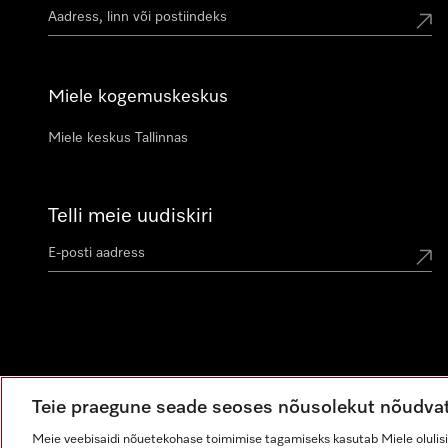
Miele kogemuskeskus
Miele keskus Tallinnas
Telli meie uudiskiri
Teie praegune seade seoses nõusolekut nõudva
Meie veebisaidi nõuetekohase toimimise tagamiseks kasutab Miele olulisi 