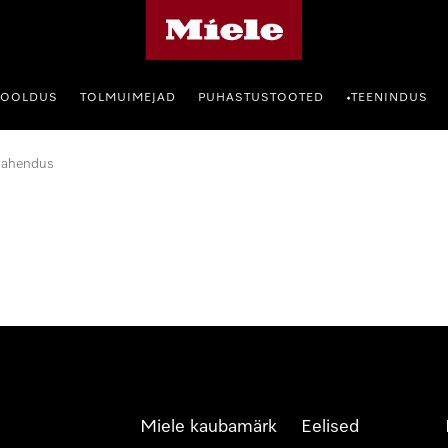
Miele avaleht
HOOLDUS
TOLMUIMEJAD
PUHASTUSTOOTED
TEENINDUS
•
lahendus
Miele kaubamärk
Eelised