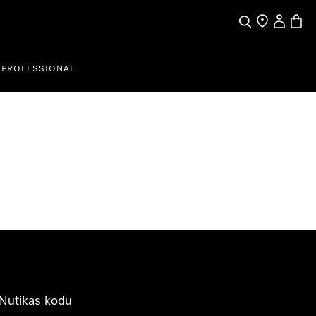
Search
Find a store
My Accou
Baske
PROFESSIONAL
Nutikas kodu