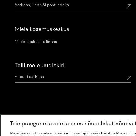
Miele kogemuskeskus
Miele keskus Tallinnas
Telli meie uudiskiri
Teie praegune seade seoses nõusolekut nõudva
Meie veebisaidi nõuetekohase toimimise tagamiseks kasutab Miele olulisi 