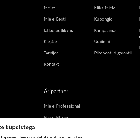
Meist
Miks Miele
Miele Eesti
Kupongid
Jätkusuutlikkus
Kampaaniad
Karjäär
Uudised
Tarnijad
Pikendatud garantii
Kontakt
Äripartner
Miele Professional
Miele Marine
te küpsistega
Arhitektid & arendajad
küpsiseid. Teie nõusolekul kasutame turundus- ja