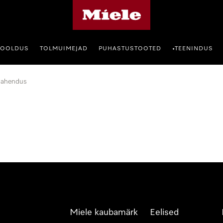
Miele avaleht
HOOLDUS
TOLMUIMEJAD
PUHASTUSTOOTED
TEENINDUS
•
lahendus
Miele kaubamärk
Eelised