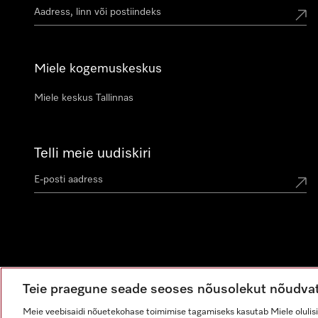
Miele kogemuskeskus
Miele keskus Tallinnas
Telli meie uudiskiri
Teie praegune seade seoses nõusolekut nõudva
Meie veebisaidi nõuetekohase toimimise tagamiseks kasutab Miele olulisi 