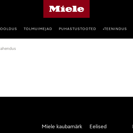
Miele avaleht
HOOLDUS
TOLMUIMEJAD
PUHASTUSTOOTED
TEENINDUS
•
lahendus
Miele kaubamärk
Eelised