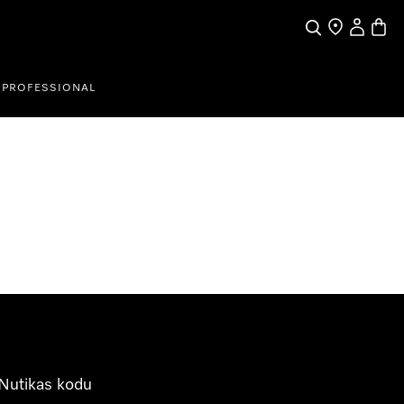
Search
Find a store
My Accou
Baske
PROFESSIONAL
Nutikas kodu