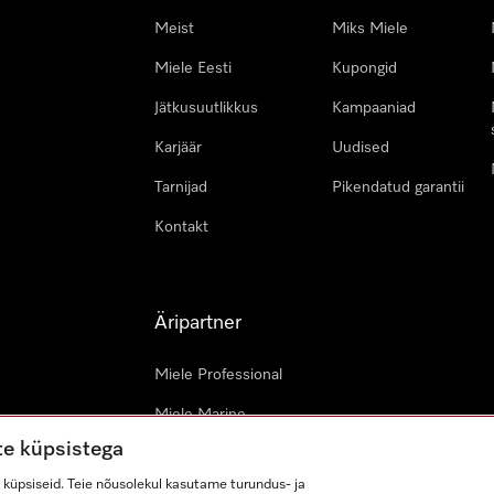
Meist
Miks Miele
Miele Eesti
Kupongid
Jätkusuutlikkus
Kampaaniad
Karjäär
Uudised
Tarnijad
Pikendatud garantii
Kontakt
Äripartner
Miele Professional
Miele Marine
te küpsistega
Arhitektid & arendajad
küpsiseid. Teie nõusolekul kasutame turundus- ja