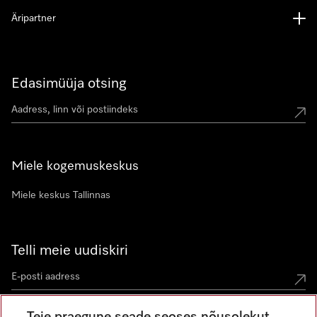
Äripartner
Edasimüüja otsing
Miele kogemuskeskus
Miele keskus Tallinnas
Telli meie uudiskiri
Teie praegune seade seoses nõusolekut