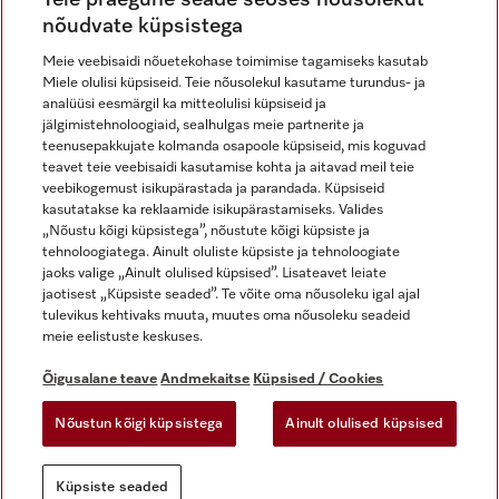
nõudvate küpsistega
Meie veebisaidi nõuetekohase toimimise tagamiseks kasutab
Miele olulisi küpsiseid. Teie nõusolekul kasutame turundus- ja
Miele Instagramis
Miele Facebookis
Miele Youtube'is
analüüsi eesmärgil ka mitteolulisi küpsiseid ja
jälgimistehnoloogiaid, sealhulgas meie partnerite ja
teenusepakkujate kolmanda osapoole küpsiseid, mis koguvad
teavet teie veebisaidi kasutamise kohta ja aitavad meil teie
veebikogemust isikupärastada ja parandada. Küpsiseid
kasutatakse ka reklaamide isikupärastamiseks. Valides
Õigusalane teave
„Nõustu kõigi küpsistega”, nõustute kõigi küpsiste ja
tehnoloogiatega. Ainult oluliste küpsiste ja tehnoloogiate
Üldtingimused
jaoks valige „Ainult olulised küpsised”. Lisateavet leiate
Andmekaitse
jaotisest „Küpsiste seaded”. Te võite oma nõusoleku igal ajal
Kasutustingimused
tulevikus kehtivaks muuta, muutes oma nõusoleku seadeid
meie eelistuste keskuses.
Juurdepääsetavuse avaldus
Digiteenuste seadus
Õigusalane teave
Andmekaitse
Küpsised / Cookies
Taganemisvorm
Nõustun kõigi küpsistega
Ainult olulised küpsised
Küpsiste seaded
Küpsiste seaded