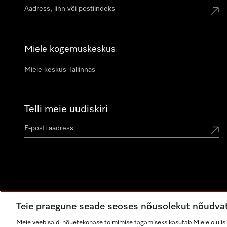
Miele kogemuskeskus
Miele keskus Tallinnas
Telli meie uudiskiri
Teie praegune seade seoses nõusolekut nõudva
Meie veebisaidi nõuetekohase toimimise tagamiseks kasutab Miele olulisi 