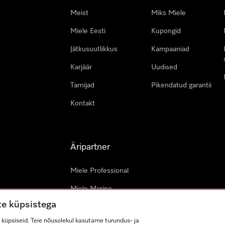
Meist
Miks Miele
Miele Eesti
Kupongid
Jätkusuutlikkus
Kampaaniad
Karjäär
Uudised
Tarnijad
Pikendatud garantii
Kontakt
Äripartner
Miele Professional
Miele Marine
te küpsistega
Arhitektid & arendajad
küpsiseid. Teie nõusolekul kasutame turundus- ja