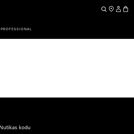
Search
Find a store
My Accou
Baske
PROFESSIONAL
Nutikas kodu