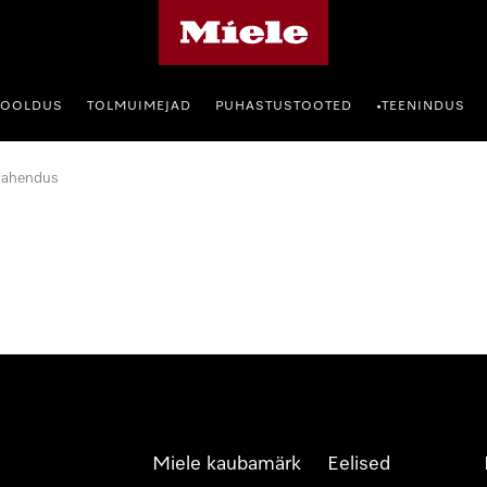
Miele avaleht
HOOLDUS
TOLMUIMEJAD
PUHASTUSTOOTED
TEENINDUS
•
lahendus
Miele kaubamärk
Eelised