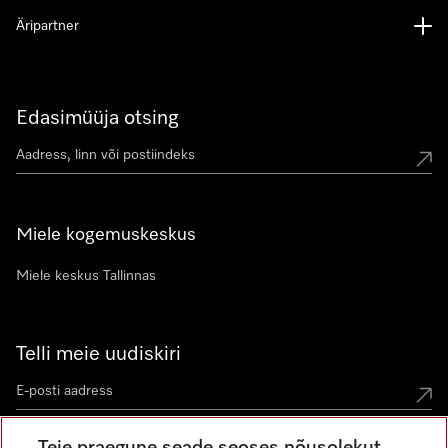
Äripartner
Edasimüüja otsing
Miele kogemuskeskus
Miele keskus Tallinnas
Telli meie uudiskiri
Teie praegune seade seoses nõusolekut