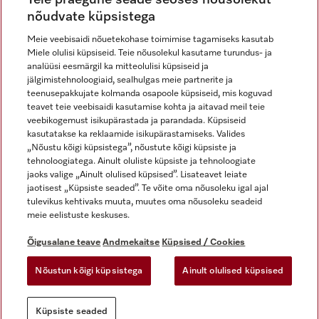
nõudvate küpsistega
Meie veebisaidi nõuetekohase toimimise tagamiseks kasutab
Miele olulisi küpsiseid. Teie nõusolekul kasutame turundus- ja
Miele Instagramis
Miele Facebookis
Miele Youtube'is
analüüsi eesmärgil ka mitteolulisi küpsiseid ja
jälgimistehnoloogiaid, sealhulgas meie partnerite ja
teenusepakkujate kolmanda osapoole küpsiseid, mis koguvad
teavet teie veebisaidi kasutamise kohta ja aitavad meil teie
veebikogemust isikupärastada ja parandada. Küpsiseid
kasutatakse ka reklaamide isikupärastamiseks. Valides
Õigusalane teave
„Nõustu kõigi küpsistega”, nõustute kõigi küpsiste ja
tehnoloogiatega. Ainult oluliste küpsiste ja tehnoloogiate
Üldtingimused
jaoks valige „Ainult olulised küpsised”. Lisateavet leiate
Andmekaitse
jaotisest „Küpsiste seaded”. Te võite oma nõusoleku igal ajal
Kasutustingimused
tulevikus kehtivaks muuta, muutes oma nõusoleku seadeid
meie eelistuste keskuses.
Juurdepääsetavuse avaldus
Digiteenuste seadus
Õigusalane teave
Andmekaitse
Küpsised / Cookies
Taganemisvorm
Nõustun kõigi küpsistega
Ainult olulised küpsised
Küpsiste seaded
Küpsiste seaded