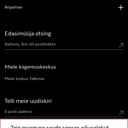
Äripartner
Edasimüüja otsing
Miele kogemuskeskus
Miele keskus Tallinnas
Telli meie uudiskiri
Teie praegune seade seoses nõusolekut