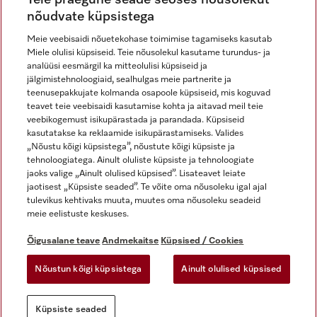
nõudvate küpsistega
Meie veebisaidi nõuetekohase toimimise tagamiseks kasutab
Miele olulisi küpsiseid. Teie nõusolekul kasutame turundus- ja
Miele Instagramis
Miele Facebookis
Miele Youtube'is
analüüsi eesmärgil ka mitteolulisi küpsiseid ja
jälgimistehnoloogiaid, sealhulgas meie partnerite ja
teenusepakkujate kolmanda osapoole küpsiseid, mis koguvad
teavet teie veebisaidi kasutamise kohta ja aitavad meil teie
veebikogemust isikupärastada ja parandada. Küpsiseid
kasutatakse ka reklaamide isikupärastamiseks. Valides
Õigusalane teave
„Nõustu kõigi küpsistega”, nõustute kõigi küpsiste ja
tehnoloogiatega. Ainult oluliste küpsiste ja tehnoloogiate
Üldtingimused
jaoks valige „Ainult olulised küpsised”. Lisateavet leiate
Andmekaitse
jaotisest „Küpsiste seaded”. Te võite oma nõusoleku igal ajal
Kasutustingimused
tulevikus kehtivaks muuta, muutes oma nõusoleku seadeid
meie eelistuste keskuses.
Juurdepääsetavuse avaldus
Digiteenuste seadus
Õigusalane teave
Andmekaitse
Küpsised / Cookies
Taganemisvorm
Nõustun kõigi küpsistega
Ainult olulised küpsised
Küpsiste seaded
Küpsiste seaded