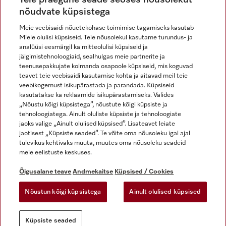
nõudvate küpsistega
Meie veebisaidi nõuetekohase toimimise tagamiseks kasutab
Miele olulisi küpsiseid. Teie nõusolekul kasutame turundus- ja
Miele Instagramis
Miele Facebookis
Miele Youtube'is
analüüsi eesmärgil ka mitteolulisi küpsiseid ja
jälgimistehnoloogiaid, sealhulgas meie partnerite ja
teenusepakkujate kolmanda osapoole küpsiseid, mis koguvad
teavet teie veebisaidi kasutamise kohta ja aitavad meil teie
veebikogemust isikupärastada ja parandada. Küpsiseid
kasutatakse ka reklaamide isikupärastamiseks. Valides
Õigusalane teave
„Nõustu kõigi küpsistega”, nõustute kõigi küpsiste ja
tehnoloogiatega. Ainult oluliste küpsiste ja tehnoloogiate
Üldtingimused
jaoks valige „Ainult olulised küpsised”. Lisateavet leiate
Andmekaitse
jaotisest „Küpsiste seaded”. Te võite oma nõusoleku igal ajal
Kasutustingimused
tulevikus kehtivaks muuta, muutes oma nõusoleku seadeid
meie eelistuste keskuses.
Juurdepääsetavuse avaldus
Digiteenuste seadus
Õigusalane teave
Andmekaitse
Küpsised / Cookies
Taganemisvorm
Nõustun kõigi küpsistega
Ainult olulised küpsised
Küpsiste seaded
Küpsiste seaded