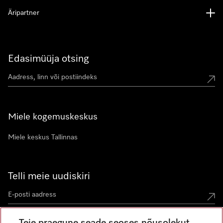
Äripartner
Edasimüüja otsing
Miele kogemuskeskus
Miele keskus Tallinnas
Telli meie uudiskiri
Teie praegune seade seoses nõusolekut