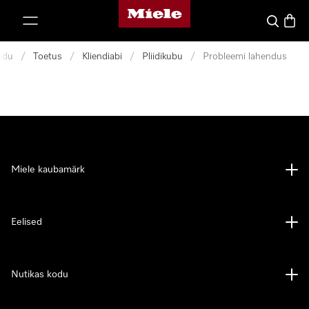
Miele avaleht
p to Content
Search
Baske
odu
/
Toetus
/
Kliendiabi
/
Pliidikubu
/
Probleemi lahendus
Miele kaubamärk
Eelised
Nutikas kodu