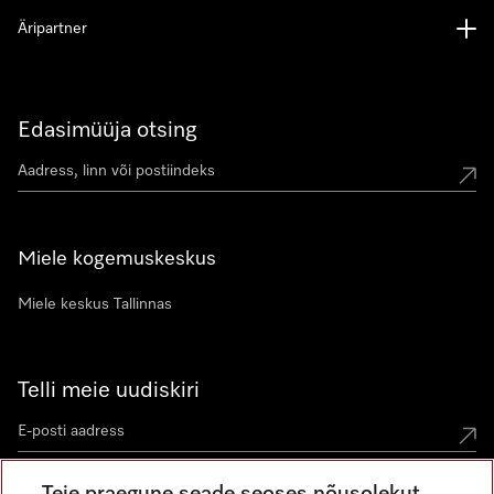
Äripartner
Edasimüüja otsing
Miele kogemuskeskus
Miele keskus Tallinnas
Telli meie uudiskiri
Teie praegune seade seoses nõusolekut