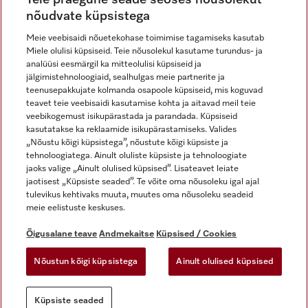
nõudvate küpsistega
Meie veebisaidi nõuetekohase toimimise tagamiseks kasutab
Miele olulisi küpsiseid. Teie nõusolekul kasutame turundus- ja
Miele Instagramis
Miele Facebookis
Miele Youtube'is
analüüsi eesmärgil ka mitteolulisi küpsiseid ja
jälgimistehnoloogiaid, sealhulgas meie partnerite ja
teenusepakkujate kolmanda osapoole küpsiseid, mis koguvad
teavet teie veebisaidi kasutamise kohta ja aitavad meil teie
veebikogemust isikupärastada ja parandada. Küpsiseid
kasutatakse ka reklaamide isikupärastamiseks. Valides
Õigusalane teave
„Nõustu kõigi küpsistega”, nõustute kõigi küpsiste ja
tehnoloogiatega. Ainult oluliste küpsiste ja tehnoloogiate
Üldtingimused
jaoks valige „Ainult olulised küpsised”. Lisateavet leiate
Andmekaitse
jaotisest „Küpsiste seaded”. Te võite oma nõusoleku igal ajal
Kasutustingimused
tulevikus kehtivaks muuta, muutes oma nõusoleku seadeid
meie eelistuste keskuses.
Juurdepääsetavuse avaldus
Digiteenuste seadus
Õigusalane teave
Andmekaitse
Küpsised / Cookies
Taganemisvorm
Nõustun kõigi küpsistega
Ainult olulised küpsised
Küpsiste seaded
Küpsiste seaded