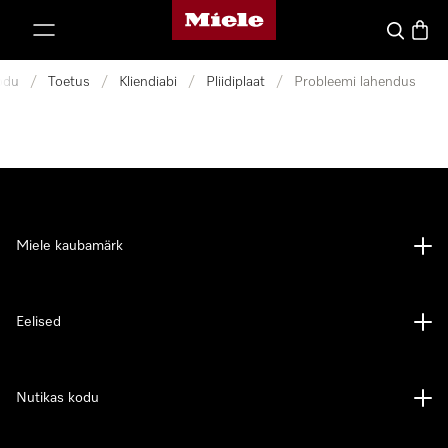
Miele avaleht
p to Content
Search
Baske
odu
/
Toetus
/
Kliendiabi
/
Pliidiplaat
/
Probleemi lahendus
Miele kaubamärk
Eelised
Nutikas kodu