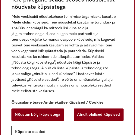
nõudvate küpsistega
Meie veebisaidi nõuetekohase toimimise tagamiseks kasutab
Miele olulisi küpsiseid. Teie nõusolekul kasutame turundus- ja
Miele Instagramis
Miele Facebookis
Miele Youtube'is
analüüsi eesmärgil ka mitteolulisi küpsiseid ja
jälgimistehnoloogiaid, sealhulgas meie partnerite ja
teenusepakkujate kolmanda osapoole küpsiseid, mis koguvad
teavet teie veebisaidi kasutamise kohta ja aitavad meil teie
veebikogemust isikupärastada ja parandada. Küpsiseid
kasutatakse ka reklaamide isikupärastamiseks. Valides
Õigusalane teave
„Nõustu kõigi küpsistega”, nõustute kõigi küpsiste ja
tehnoloogiatega. Ainult oluliste küpsiste ja tehnoloogiate
Üldtingimused
jaoks valige „Ainult olulised küpsised”. Lisateavet leiate
Andmekaitse
jaotisest „Küpsiste seaded”. Te võite oma nõusoleku igal ajal
Kasutustingimused
tulevikus kehtivaks muuta, muutes oma nõusoleku seadeid
meie eelistuste keskuses.
Juurdepääsetavuse avaldus
Digiteenuste seadus
Õigusalane teave
Andmekaitse
Küpsised / Cookies
Taganemisvorm
Nõustun kõigi küpsistega
Ainult olulised küpsised
Küpsiste seaded
Küpsiste seaded