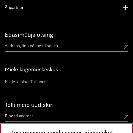
Äripartner
Edasimüüja otsing
Miele kogemuskeskus
Miele keskus Tallinnas
Telli meie uudiskiri
Teie praegune seade seoses nõusolekut