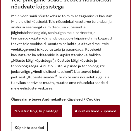
nõudvate küpsistega
Meie veebisaidi nõuetekohase toimimise tagamiseks kasutab
Miele olulisi küpsiseid. Teie nõusolekul kasutame turundus- ja
Miele Instagramis
Miele Facebookis
Miele Youtube'is
analüüsi eesmärgil ka mitteolulisi küpsiseid ja
jälgimistehnoloogiaid, sealhulgas meie partnerite ja
teenusepakkujate kolmanda osapoole küpsiseid, mis koguvad
teavet teie veebisaidi kasutamise kohta ja aitavad meil teie
veebikogemust isikupärastada ja parandada. Küpsiseid
kasutatakse ka reklaamide isikupärastamiseks. Valides
Õigusalane teave
„Nõustu kõigi küpsistega”, nõustute kõigi küpsiste ja
tehnoloogiatega. Ainult oluliste küpsiste ja tehnoloogiate
Üldtingimused
jaoks valige „Ainult olulised küpsised”. Lisateavet leiate
Andmekaitse
jaotisest „Küpsiste seaded”. Te võite oma nõusoleku igal ajal
Kasutustingimused
tulevikus kehtivaks muuta, muutes oma nõusoleku seadeid
meie eelistuste keskuses.
Juurdepääsetavuse avaldus
Digiteenuste seadus
Õigusalane teave
Andmekaitse
Küpsised / Cookies
Taganemisvorm
Nõustun kõigi küpsistega
Ainult olulised küpsised
Küpsiste seaded
Küpsiste seaded