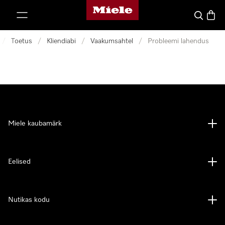
Miele avaleht
p to Content
Search
Baske
/
Toetus
/
Kliendiabi
/
Vaakumsahtel
/
Probleemi lahendus
Miele kaubamärk
Eelised
Nutikas kodu