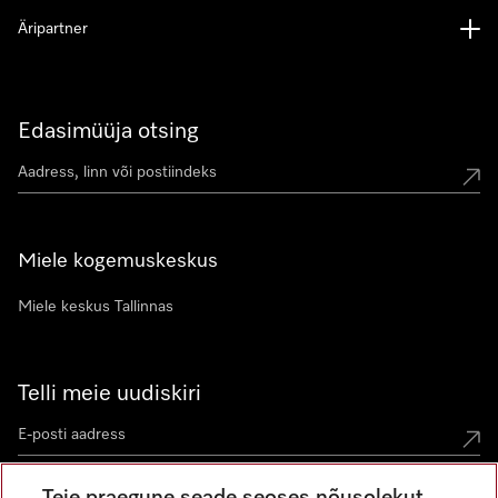
Äripartner
Edasimüüja otsing
Miele kogemuskeskus
Miele keskus Tallinnas
Telli meie uudiskiri
Teie praegune seade seoses nõusolekut