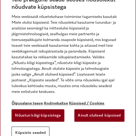
nõudvate küpsistega
Meie veebisaidi nõuetekohase toimimise tagamiseks kasutab
Miele olulisi küpsiseid. Teie nõusolekul kasutame turundus- ja
Miele Instagramis
Miele Facebookis
Miele Youtube'is
analüüsi eesmärgil ka mitteolulisi küpsiseid ja
jälgimistehnoloogiaid, sealhulgas meie partnerite ja
teenusepakkujate kolmanda osapoole küpsiseid, mis koguvad
teavet teie veebisaidi kasutamise kohta ja aitavad meil teie
veebikogemust isikupärastada ja parandada. Küpsiseid
kasutatakse ka reklaamide isikupärastamiseks. Valides
Õigusalane teave
„Nõustu kõigi küpsistega”, nõustute kõigi küpsiste ja
tehnoloogiatega. Ainult oluliste küpsiste ja tehnoloogiate
Üldtingimused
jaoks valige „Ainult olulised küpsised”. Lisateavet leiate
Andmekaitse
jaotisest „Küpsiste seaded”. Te võite oma nõusoleku igal ajal
Kasutustingimused
tulevikus kehtivaks muuta, muutes oma nõusoleku seadeid
meie eelistuste keskuses.
Juurdepääsetavuse avaldus
Digiteenuste seadus
Õigusalane teave
Andmekaitse
Küpsised / Cookies
Taganemisvorm
Nõustun kõigi küpsistega
Ainult olulised küpsised
Küpsiste seaded
Küpsiste seaded