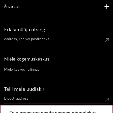
Äripartner
Edasimüüja otsing
Miele kogemuskeskus
Miele keskus Tallinnas
Telli meie uudiskiri
Teie praegune seade seoses nõusolekut