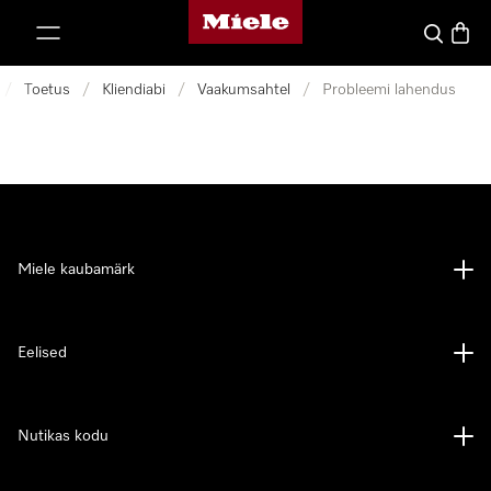
Miele avaleht
p to Content
Search
Baske
/
Toetus
/
Kliendiabi
/
Vaakumsahtel
/
Probleemi lahendus
Miele kaubamärk
Eelised
Nutikas kodu