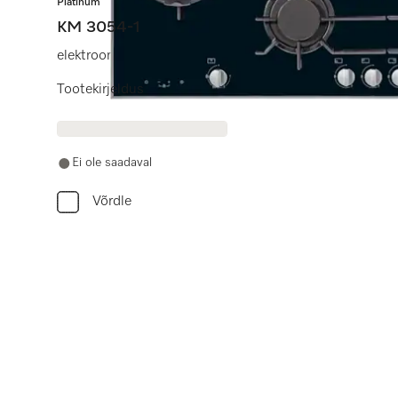
Platinum
KM 3054-1
elektrooniliste funktsioonidega, et tagada turvalisus 
Tootekirjeldus
Ei ole saadaval
Võrdle