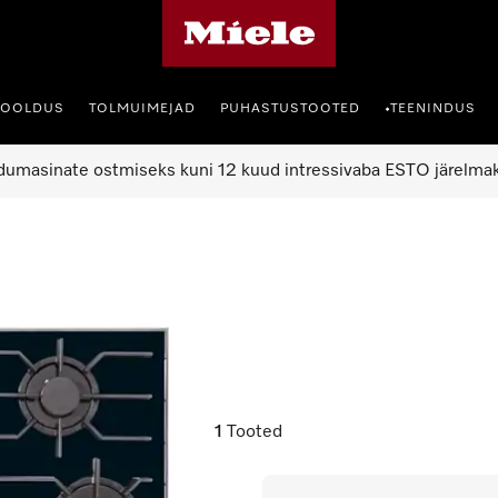
Miele avaleht
HOOLDUS
TOLMUIMEJAD
PUHASTUSTOOTED
TEENINDUS
•
umasinate ostmiseks kuni 12 kuud intressivaba ESTO järelma
1
Tooted