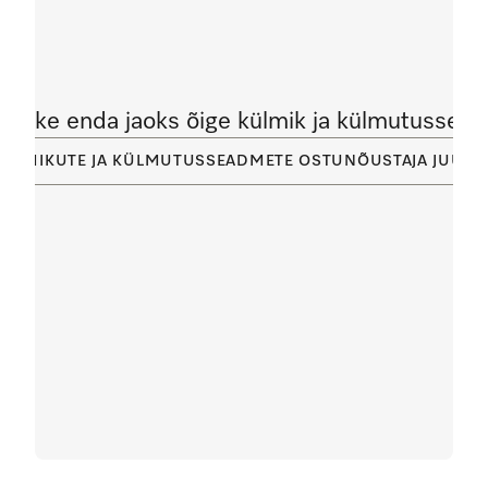
Leidke enda jaoks õige külmik ja külmutussead
KÜLMIKUTE JA KÜLMUTUSSEADMETE OSTUNÕUSTAJA JUURD