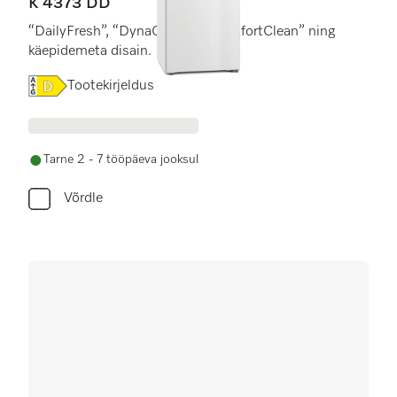
K 4373 DD
“DailyFresh”, “DynaCool” ja “ComfortClean” ning
käepidemeta disain.
Online Label Flag, Energiamärgis
Tootekirjeldus
Tarne 2 - 7 tööpäeva jooksul
Võrdle