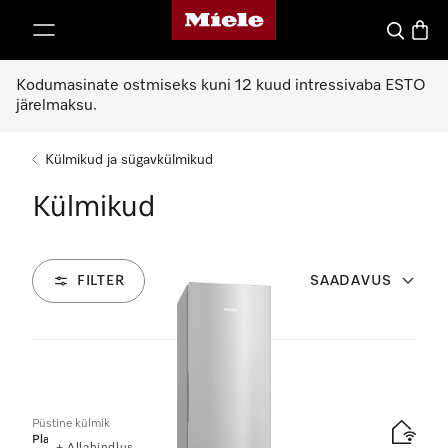
Miele avaleht
p to Content
Search
Baske
Kodumasinate ostmiseks kuni 12 kuud intressivaba ESTO
järelmaksu.
Külmikud ja sügavkülmikud
Külmikud
FILTER
SAADAVUS
3
Tooted
Püstine külmik
Platinum