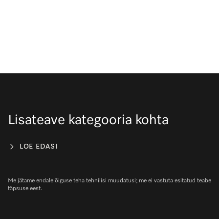
Lisateave kategooria kohta
LOE EDASI
Me jätame endale õiguse teha tehnilisi muudatusi; me ei vastuta esitatud teabe
täpsuse eest.