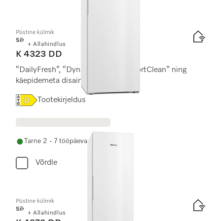
Püstine külmik
Silver
+ Allahindlus
K 4323 DD
“DailyFresh”, “DynaCool” ja “ComfortClean” ning
käepidemeta disain.
Online Label Flag, Energiamärgis
Tootekirjeldus
Tarne 2 - 7 tööpäeva jooksul
Võrdle
Püstine külmik
Silver
+ Allahindlus