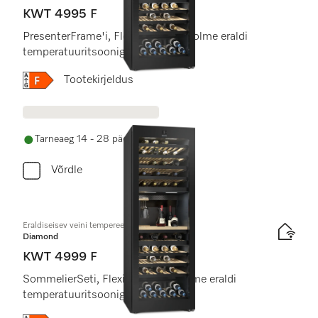
KWT 4995 F
PresenterFrame'i, FlexiFrame'i ja kolme eraldi
temperatuuritsooniga.
Online Label Flag, Energiamärgis
Tootekirjeldus
Tarneaeg 14 - 28 päeva
Võrdle
Eraldiseisev veini tempereerimiskapp
Diamond
KWT 4999 F
SommelierSeti, FlexiFrame'i ja kolme eraldi
temperatuuritsooniga.