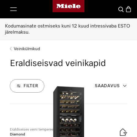
Miele avaleht
p to Content
Search
Baske
Kodumasinate ostmiseks kuni 12 kuud intressivaba ESTO
järelmaksu.
Veinikülmikud
Eraldiseisvad veinikapid
FILTER
SAADAVUS
3
Tooted
Eraldiseisev veini tempereerimiskapp
Diamond