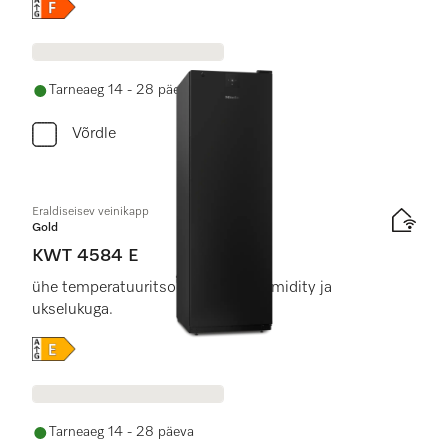
Online Label Flag, Energiamärgis
Tarneaeg 14 - 28 päeva
Võrdle
Eraldiseisev veinikapp
Gold
KWT 4584 E
ühe temperatuuritsooni, ActiveHumidity ja
ukselukuga.
Online Label Flag, Energiamärgis
Tarneaeg 14 - 28 päeva