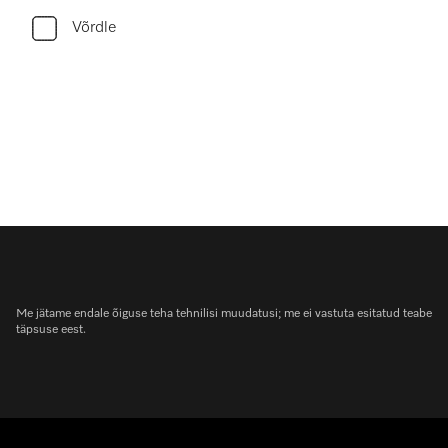
Võrdle
Me jätame endale õiguse teha tehnilisi muudatusi; me ei vastuta esitatud teabe
täpsuse eest.