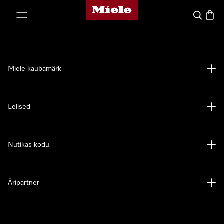
Miele avaleht
p to Content
Search
Baske
Miele kaubamärk
Eelised
Nutikas kodu
Äripartner