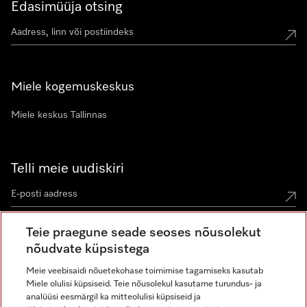
Edasimüüja otsing
Miele kogemuskeskus
Miele keskus Tallinnas
Telli meie uudiskiri
Teie praegune seade seoses nõusolekut
nõudvate küpsistega
Meie veebisaidi nõuetekohase toimimise tagamiseks kasutab
Miele olulisi küpsiseid. Teie nõusolekul kasutame turundus- ja
Miele Instagramis
Miele Facebookis
Miele Youtube'is
analüüsi eesmärgil ka mitteolulisi küpsiseid ja