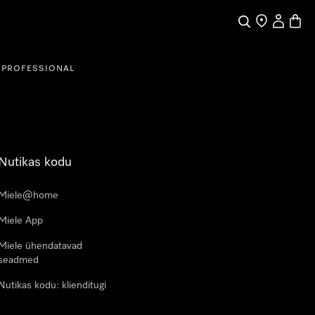
Search
Find a store
My Accou
Baske
PROFESSIONAL
Nutikas kodu
Miele@home
Miele App
Miele ühendatavad
seadmed
Nutikas kodu: klienditugi