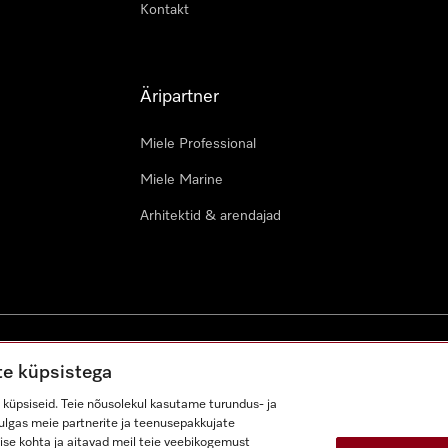
Kontakt
Äripartner
Miele Professional
Miele Marine
Arhitektid & arendajad
ustingimused
Juurdepääsetavuse avaldus
Digiteenuste seadus
te küpsistega
küpsiseid. Teie nõusolekul kasutame turundus- ja
lhulgas meie partnerite ja teenusepakkujate
ise kohta ja aitavad meil teie veebikogemust