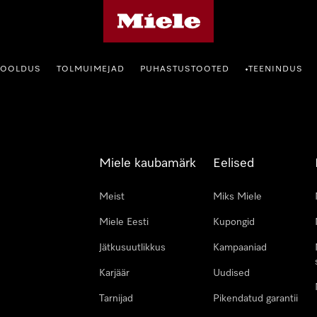
Miele avaleht
HOOLDUS
TOLMUIMEJAD
PUHASTUSTOOTED
TEENINDUS
•
Miele kaubamärk
Eelised
Meist
Miks Miele
Miele Eesti
Kupongid
Jätkusuutlikkus
Kampaaniad
Karjäär
Uudised
Tarnijad
Pikendatud garantii