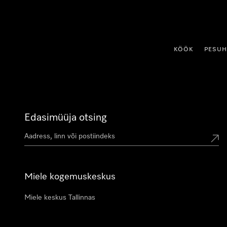
p to Content
KÖÖK
PESU
Edasimüüja otsing
Miele kogemuskeskus
Miele keskus Tallinnas