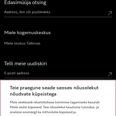
Edasimüüja otsing
Miele kogemuskeskus
Miele keskus Tallinnas
Telli meie uudiskiri
Teie praegune seade seoses nõusolekut
nõudvate küpsistega
Meie veebisaidi nõuetekohase toimimise tagamiseks kasutab
Miele olulisi küpsiseid. Teie nõusolekul kasutame turundus- ja
Miele Instagramis
Miele Facebookis
Miele Youtube'is
analüüsi eesmärgil ka mitteolulisi küpsiseid ja