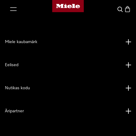
Miele avaleht
p to Content
Search
Baske
Miele kaubamärk
Eelised
Nutikas kodu
Äripartner