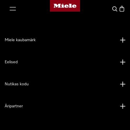
Miele avaleht
p to Content
Search
Baske
Miele kaubamärk
Eelised
Nutikas kodu
Äripartner