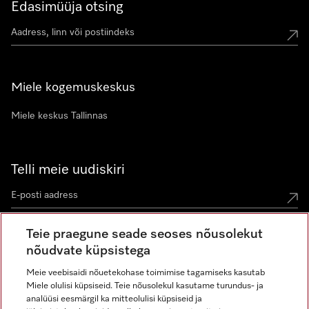
Edasimüüja otsing
Miele kogemuskeskus
Miele keskus Tallinnas
Telli meie uudiskiri
Teie praegune seade seoses nõusolekut
nõudvate küpsistega
Meie veebisaidi nõuetekohase toimimise tagamiseks kasutab
Miele olulisi küpsiseid. Teie nõusolekul kasutame turundus- ja
Miele Instagramis
Miele Facebookis
Miele Youtube'is
analüüsi eesmärgil ka mitteolulisi küpsiseid ja