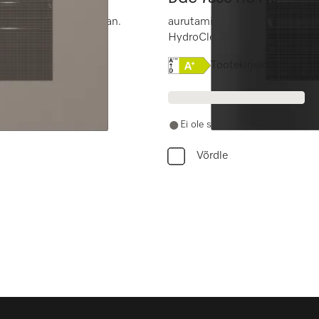
ndamisega + HydroClean.
aurutamine, küpsetamine, pr
HydroClean.
Online Label Flag, Energi
Tootekirjeldus
Ei ole saadaval
Võrdle