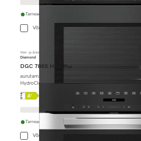
Tarneaeg 14 - 28 päeva
Võrdle
Vee- ja äravooluühendusega ilma käepidemeta auruküpsetusahi
Diamond
DGC 7865 HCX Pro
aurutamine, küpsetamine, praadimine juhtmevaba toi
HydroClean.
Online Label Flag, Energiamärgis
Tootekirjeldus
Tarneaeg 14 - 28 päeva
Võrdle