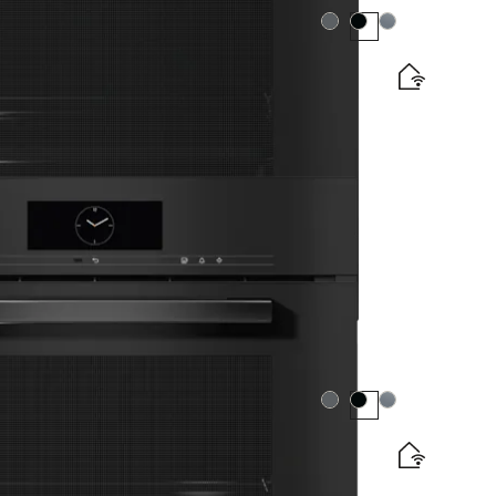
Värv:
Värv:
Värv:
raadimine võrguühenduse, “TasteControli” ja
amärgis
Värv:
Värv:
Värv: