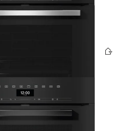
hendus ja TasteControl”.
amärgis