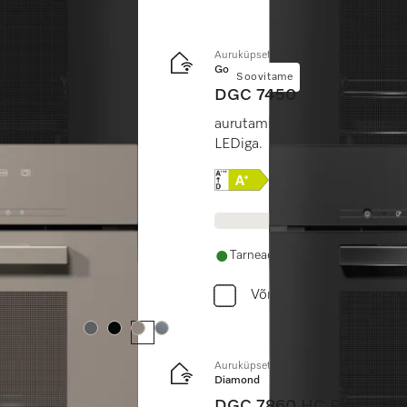
Auruküpsetusahi
Gold
Soovitame
DGC 7450
nduse ja
aurutamine, küpsetamine ja p
LEDiga.
Online Label Flag, Energi
Tootekirjeldus
Tarneaeg 14 - 28 päeva
Võrdle
Värv:
Värv:
Värv:
Värv:
Auruküpsetusahi
Diamond
DGC 7860 HC Pro