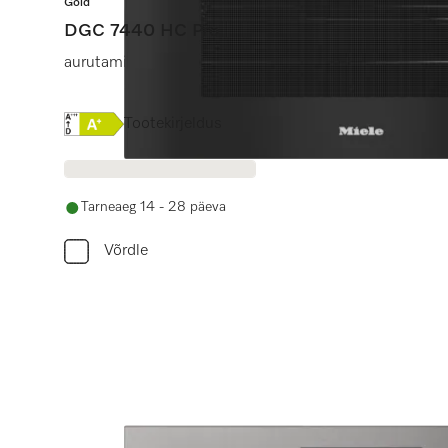
Gold
DGC 7440 HC Pro
aurutamine, küpsetamine, praadimine koos võrku ühe
Online Label Flag, Energiamärgis
Tootekirjeldus
Tarneaeg 14 - 28 päeva
Võrdle