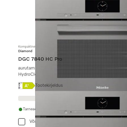
Kompaktne auruküpsetusahi
Diamond
DGC 7840 HC Pro
aurutamine, küpsetamine, praadimine juhtmevaba toi
HydroClean.
Online Label Flag, Energiamärgis
Tootekirjeldus
Tarneaeg 14 - 28 päeva
Võrdle