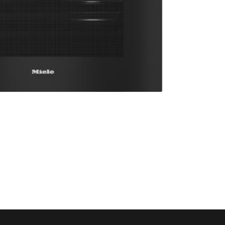
aadimine juhtmevaba toidutermomeetriga +
amärgis