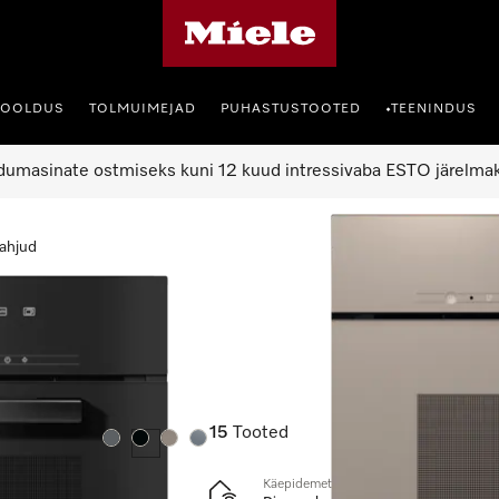
Miele avaleht
HOOLDUS
TOLMUIMEJAD
PUHASTUSTOOTED
TEENINDUS
•
umasinate ostmiseks kuni 12 kuud intressivaba ESTO järelma
ahjud
15
Tooted
Värv:
Värv:
Värv:
Värv:
Käepidemeta auruküpsetusahi