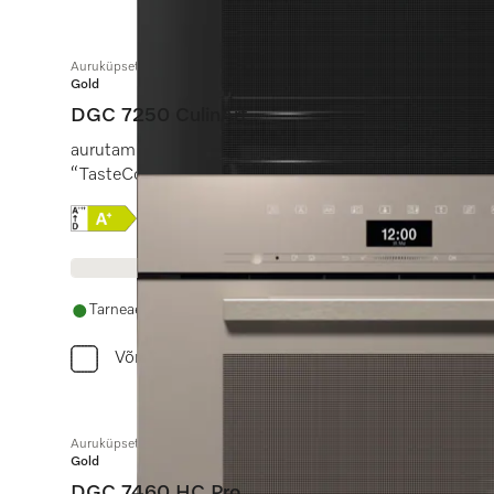
Auruküpsetusahi
Gold
DGC 7250 CulinArt
aurutamine, küpsetamine ja praadimine koos võrguühe
“TasteControliga”.
Online Label Flag, Energiamärgis
Tootekirjeldus
Tarneaeg 14 - 28 päeva
Võrdle
Auruküpsetusahi
Gold
DGC 7460 HC Pro