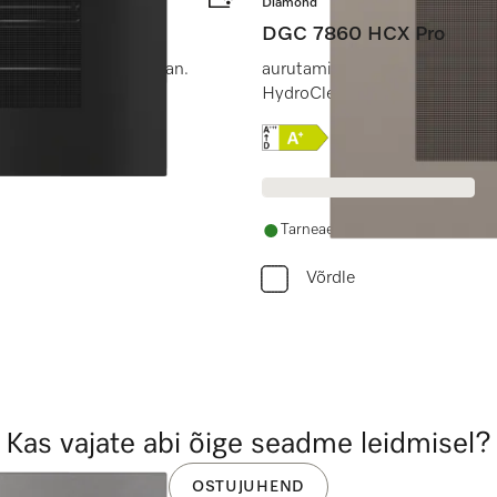
Diamond
DGC 7860 HCX Pro
ndamisega + HydroClean.
aurutamine, küpsetamine, pr
HydroClean.
Online Label Flag, Energi
Tarneaeg 14 - 28 päeva
Võrdle
Kas vajate abi õige seadme leidmisel?
OSTUJUHEND