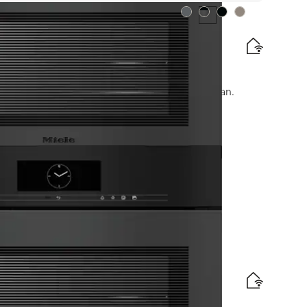
Värv:
Värv:
Värv:
Värv:
hi
aadimine koos võrku ühendamisega + HydroClean.
amärgis
ta kompaktne auruküpsetusahi