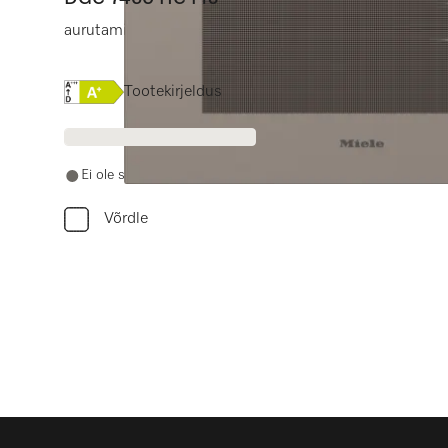
aurutamine, küpsetamine, praadimine koos võrku ühe
Online Label Flag, Energiamärgis
Tootekirjeldus
Ei ole saadaval
Võrdle