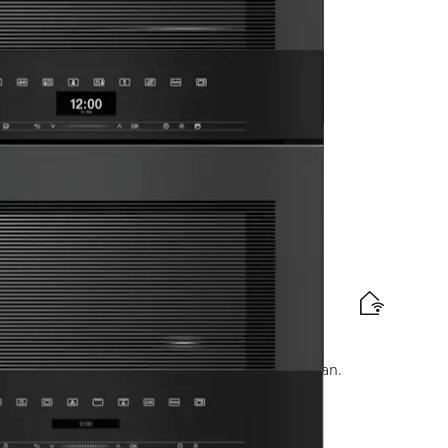
aadimine juhtmevaba toidutermomeetriga +
amärgis
demeta auruküpsetusahi
aadimine koos võrku ühendamisega + HydroClean.
amärgis