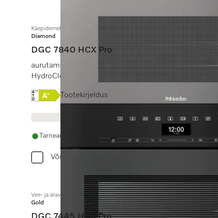
Käepidemeta kompaktne auruküpsetusahi
Diamond
DGC 7840 HCX Pro
aurutamine, küpsetamine, praadimine juhtmevaba toi
HydroClean.
Online Label Flag, Energiamärgis
Tootekirjeldus
Tarneaeg 14 - 28 päeva
Võrdle
Vee- ja äravooluühendusega käepidemeta kompaktne auruküpsetusahi
Gold
DGC 7445 HCX Pro