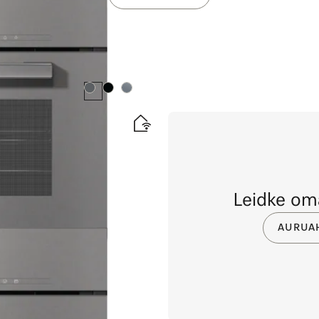
Värv:
Värv:
Värv:
dutermomeetriga +
Leidke oma
AURUAH