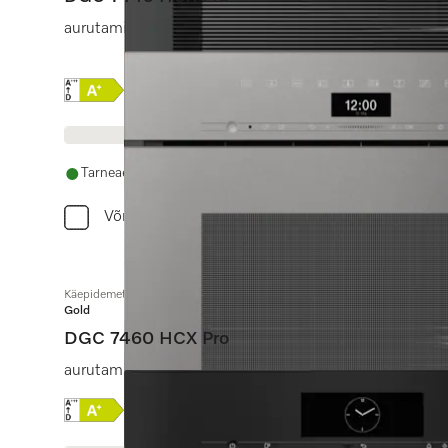
aurutamine, küpsetamine, praadimine koos võrku ühe
Online Label Flag, Energiamärgis
Tootekirjeldus
Tarneaeg 14 - 28 päeva
Võrdle
Käepidemeta auruküpsetusahi
Gold
DGC 7460 HCX Pro
aurutamine, küpsetamine, praadimine koos võrku ühe
Online Label Flag, Energiamärgis
Tootekirjeldus