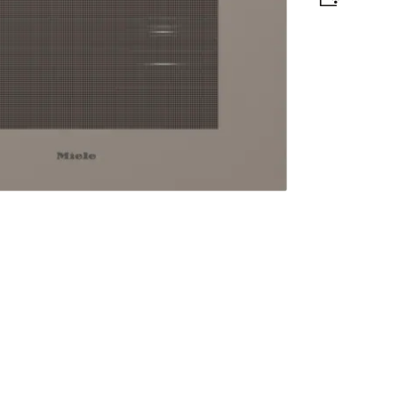
aadimine juhtmevaba toidutermomeetriga +
amärgis