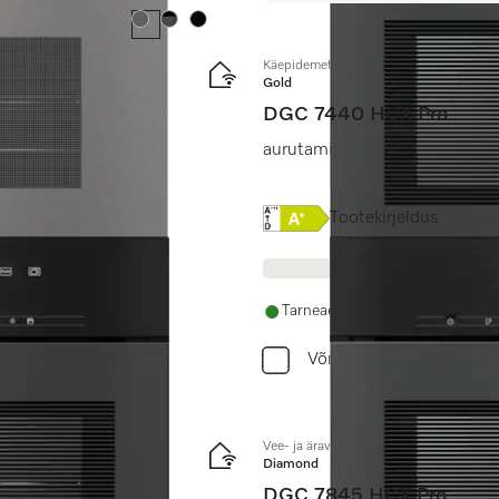
Värv:
Värv:
Värv:
Käepidemeta kompaktne auruküpsetusa
Gold
DGC 7440 HCX Pro
dutermomeetriga +
aurutamine, küpsetamine, pr
Online Label Flag, Energi
Tootekirjeldus
Tarneaeg 14 - 28 päeva
Võrdle
Vee- ja äravooluühendusega käepideme
Diamond
DGC 7845 HCX Pro