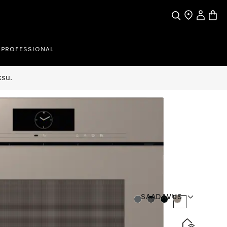
Search
Find a store
My Accou
Baske
PROFESSIONAL
ksu.
SAADAVUS
Värv:
Värv:
Värv:
Värv: