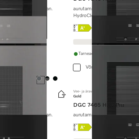
ndamisega + HydroClean.
aurutamine, küpsetamine, pr
HydroClean.
Online Label Flag, Energi
Tootekirjeldus
Tarneaeg 14 - 28 päeva
Võrdle
Värv:
Värv:
Värv:
Vee- ja äravooluühendusega ilma käepi
Gold
DGC 7465 HCX Pro
ndamisega + HydroClean.
aurutamine, küpsetamine, pr
Online Label Flag, Energi
Tootekirjeldus