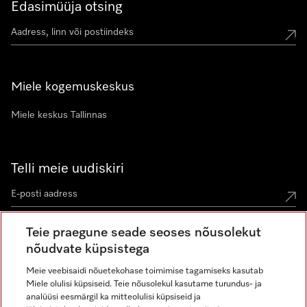
Edasimüüja otsing
Miele kogemuskeskus
Miele keskus Tallinnas
Telli meie uudiskiri
Teie praegune seade seoses nõusolekut
nõudvate küpsistega
Meie veebisaidi nõuetekohase toimimise tagamiseks kasutab
Miele olulisi küpsiseid. Teie nõusolekul kasutame turundus- ja
Miele Instagramis
Miele Facebookis
Miele Youtube'is
analüüsi eesmärgil ka mitteolulisi küpsiseid ja