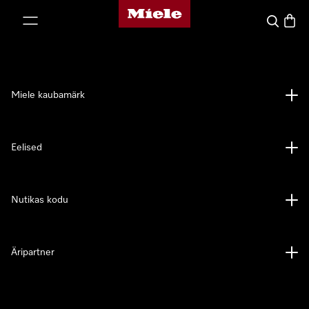
Miele avaleht
p to Content
Search
Baske
Miele kaubamärk
Eelised
Nutikas kodu
Äripartner