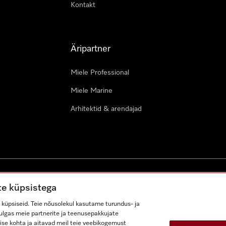
Kontakt
Äripartner
Miele Professional
Miele Marine
Arhitektid & arendajad
ustingimused
Juurdepääsetavuse avaldus
Digiteenuste seadus
te küpsistega
küpsiseid. Teie nõusolekul kasutame turundus- ja
lhulgas meie partnerite ja teenusepakkujate
ise kohta ja aitavad meil teie veebikogemust