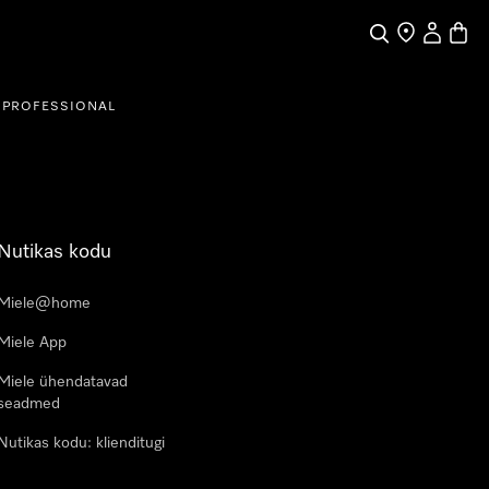
Search
Find a store
My Accou
Baske
PROFESSIONAL
Nutikas kodu
Miele@home
Miele App
Miele ühendatavad
seadmed
Nutikas kodu: klienditugi