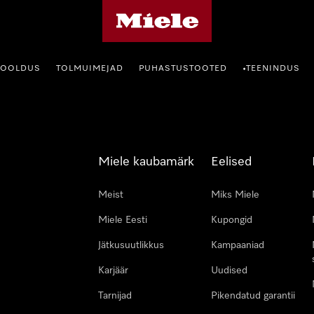
Miele avaleht
HOOLDUS
TOLMUIMEJAD
PUHASTUSTOOTED
TEENINDUS
•
Miele kaubamärk
Eelised
Meist
Miks Miele
Miele Eesti
Kupongid
Jätkusuutlikkus
Kampaaniad
Karjäär
Uudised
Tarnijad
Pikendatud garantii