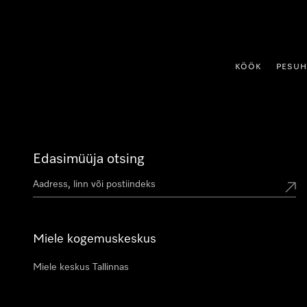
p to Content
KÖÖK
PESU
Edasimüüja otsing
Miele kogemuskeskus
Miele keskus Tallinnas