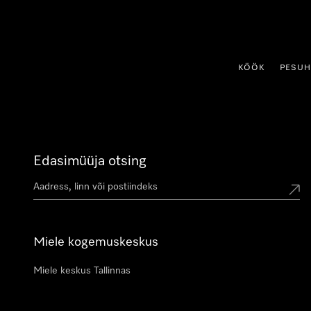
p to Content
KÖÖK
PESU
Edasimüüja otsing
Miele kogemuskeskus
Miele keskus Tallinnas