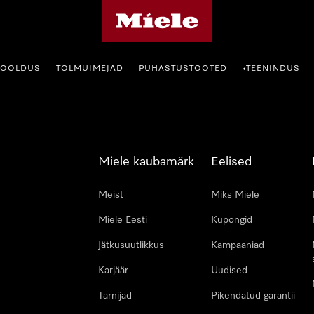
Miele avaleht
HOOLDUS
TOLMUIMEJAD
PUHASTUSTOOTED
TEENINDUS
•
Miele kaubamärk
Eelised
Meist
Miks Miele
Miele Eesti
Kupongid
Jätkusuutlikkus
Kampaaniad
Karjäär
Uudised
Tarnijad
Pikendatud garantii