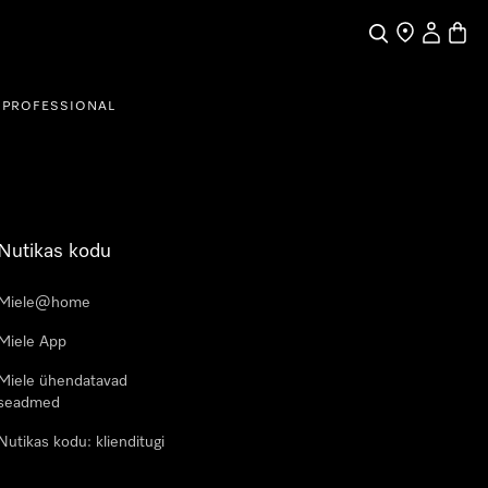
Search
Find a store
My Accou
Baske
PROFESSIONAL
Nutikas kodu
Miele@home
Miele App
Miele ühendatavad
seadmed
Nutikas kodu: klienditugi