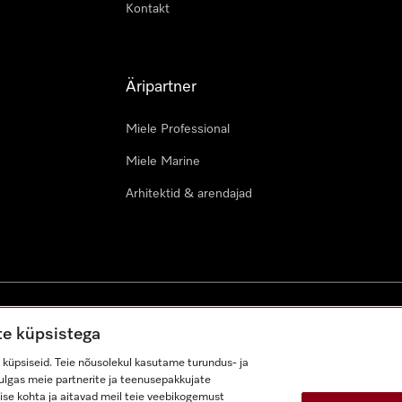
Kontakt
Äripartner
Miele Professional
Miele Marine
Arhitektid & arendajad
ustingimused
Juurdepääsetavuse avaldus
Digiteenuste seadus
te küpsistega
küpsiseid. Teie nõusolekul kasutame turundus- ja
lhulgas meie partnerite ja teenusepakkujate
ise kohta ja aitavad meil teie veebikogemust