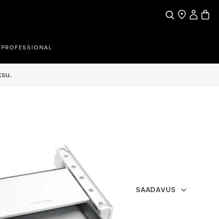
Search
Find a store
My Accou
Baske
PROFESSIONAL
ksu.
SAADAVUS