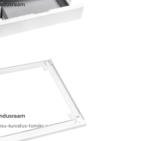
hendusraam
ugava pesumasina-kuivati torni jaoks.
hendusraam
esu-kuivatus-torniks paigaldamiseks.