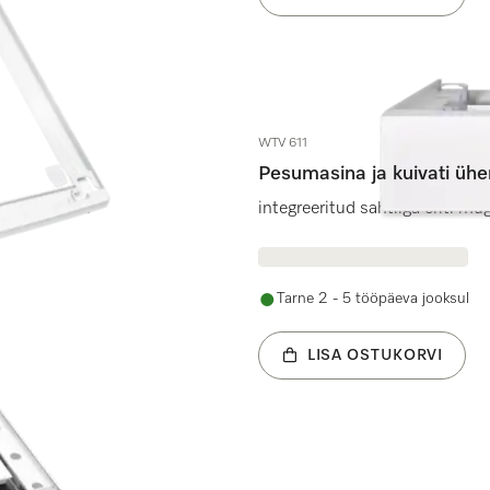
WTV 611
Pesumasina ja kuivati ü
galdamiseks.
integreeritud sahtliga eriti m
Tarne 2 - 5 tööpäeva jooksul
LISA OSTUKORVI