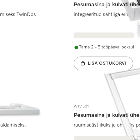
Pesumasina ja kuivati ü
imiseks TwinDos
integreeritud sahtliga eriti m
Tarne 2 - 5 tööpäeva jooksul
LISA OSTUKORVI
WTV 501
Pesumasina ja kuivati ü
galdamiseks.
ruumisäästlikuks ja ohutuks p