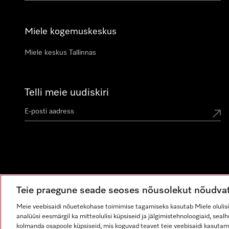
Miele kogemuskeskus
Miele keskus Tallinnas
Telli meie uudiskiri
Teie praegune seade seoses nõusolekut nõudva
Meie veebisaidi nõuetekohase toimimise tagamiseks kasutab Miele olulisi 
analüüsi eesmärgil ka mitteolulisi küpsiseid ja jälgimistehnoloogiaid, sea
kolmanda osapoole küpsiseid, mis koguvad teavet teie veebisaidi kasutam