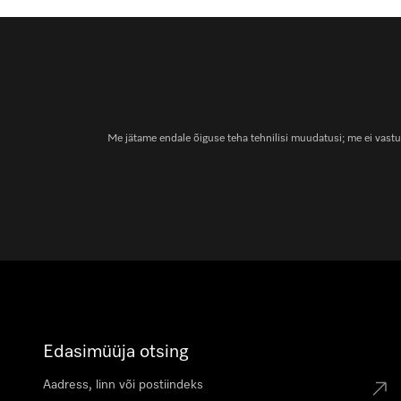
Me jätame endale õiguse teha tehnilisi muudatusi; me ei vastu
Edasimüüja otsing