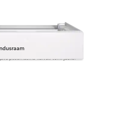
hendusraam
ugava pesumasina-kuivati torni jaoks.