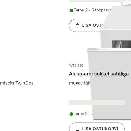
Tarne 2 - 5 tööpäeva jooksul
LISA OSTUKORVI
WTS 610
Alusraami sokkel sahtliga
imiseks TwinDos
mugav täitmine ja tühjendami
Tarne 2 - 7 tööpäeva jooksul
LISA OSTUKORVI