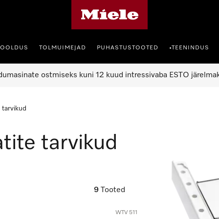
Miele avaleht
HOOLDUS
TOLMUIMEJAD
PUHASTUSTOOTED
TEENINDUS
•
umasinate ostmiseks kuni 12 kuud intressivaba ESTO järelma
 tarvikud
ite tarvikud
9
Tooted
WTV 511