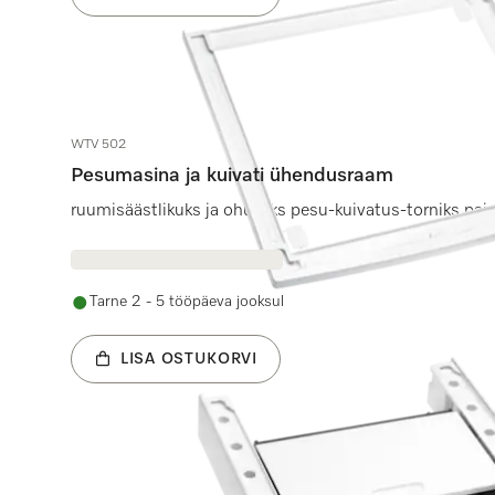
WTV 502
Pesumasina ja kuivati ühendusraam
ruumisäästlikuks ja ohutuks pesu-kuivatus-torniks pai
Tarne 2 - 5 tööpäeva jooksul
LISA OSTUKORVI