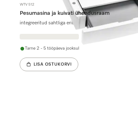
WTV 512
Pesumasina ja kuivati ühendusraam
integreeritud sahtliga eriti mugava pesumasina-kuivati 
Tarne 2 - 5 tööpäeva jooksul
LISA OSTUKORVI