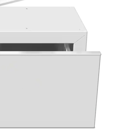
ne tänu kõrgemale paigutusele.