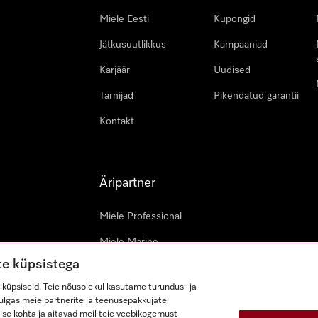
Miele Eesti
Kupongid
Jätkusuutlikkus
Kampaaniad
Karjäär
Uudised
Tarnijad
Pikendatud garantii
Kontakt
Äripartner
Miele Professional
Miele Marine
te küpsistega
Arhitektid & arendajad
küpsiseid. Teie nõusolekul kasutame turundus- ja
lhulgas meie partnerite ja teenusepakkujate
ise kohta ja aitavad meil teie veebikogemust