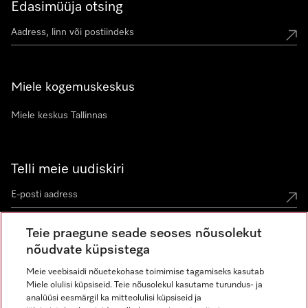
Edasimüüja otsing
Miele kogemuskeskus
Miele keskus Tallinnas
Telli meie uudiskiri
Teie praegune seade seoses nõusolekut
nõudvate küpsistega
Meie veebisaidi nõuetekohase toimimise tagamiseks kasutab
Miele olulisi küpsiseid. Teie nõusolekul kasutame turundus- ja
Miele Instagramis
Miele Facebookis
Miele Youtube'is
analüüsi eesmärgil ka mitteolulisi küpsiseid ja