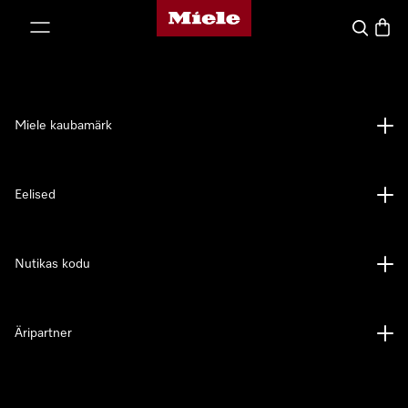
Miele avaleht
p to Content
Search
Baske
Miele kaubamärk
Eelised
Nutikas kodu
Äripartner