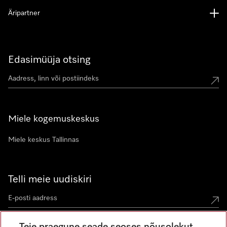
Äripartner
Edasimüüja otsing
Miele kogemuskeskus
Miele keskus Tallinnas
Telli meie uudiskiri
Teie praegune seade seoses nõusolekut