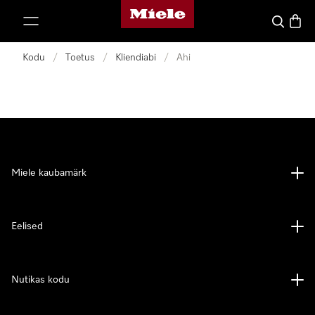
Miele avaleht
p to Content
Search
Baske
Kodu
/
Toetus
/
Kliendiabi
/
Ahi
Miele kaubamärk
Eelised
Nutikas kodu