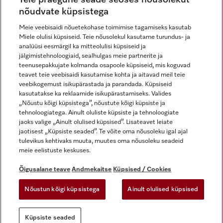
nõudvate küpsistega
Meie veebisaidi nõuetekohase toimimise tagamiseks kasutab
Miele olulisi küpsiseid. Teie nõusolekul kasutame turundus- ja
Miele Instagramis
Miele Facebookis
Miele Youtube'is
analüüsi eesmärgil ka mitteolulisi küpsiseid ja
jälgimistehnoloogiaid, sealhulgas meie partnerite ja
teenusepakkujate kolmanda osapoole küpsiseid, mis koguvad
teavet teie veebisaidi kasutamise kohta ja aitavad meil teie
veebikogemust isikupärastada ja parandada. Küpsiseid
kasutatakse ka reklaamide isikupärastamiseks. Valides
Õigusalane teave
„Nõustu kõigi küpsistega”, nõustute kõigi küpsiste ja
tehnoloogiatega. Ainult oluliste küpsiste ja tehnoloogiate
Üldtingimused
jaoks valige „Ainult olulised küpsised”. Lisateavet leiate
Andmekaitse
jaotisest „Küpsiste seaded”. Te võite oma nõusoleku igal ajal
Kasutustingimused
tulevikus kehtivaks muuta, muutes oma nõusoleku seadeid
meie eelistuste keskuses.
Juurdepääsetavuse avaldus
Digiteenuste seadus
Õigusalane teave
Andmekaitse
Küpsised / Cookies
Taganemisvorm
Nõustun kõigi küpsistega
Ainult olulised küpsised
Küpsiste seaded
Küpsiste seaded