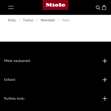
Miele avaleht
p to Content
Search
Baske
Kodu
/
Toetus
/
Kliendiabi
/
Kohv
Miele kaubamärk
Eelised
Nutikas kodu