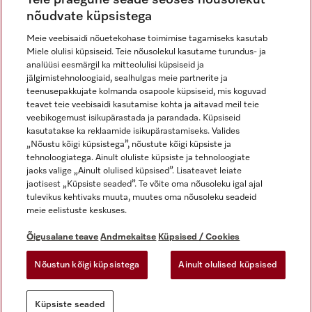
nõudvate küpsistega
Meie veebisaidi nõuetekohase toimimise tagamiseks kasutab
Miele olulisi küpsiseid. Teie nõusolekul kasutame turundus- ja
Miele Instagramis
Miele Facebookis
Miele Youtube'is
analüüsi eesmärgil ka mitteolulisi küpsiseid ja
jälgimistehnoloogiaid, sealhulgas meie partnerite ja
teenusepakkujate kolmanda osapoole küpsiseid, mis koguvad
teavet teie veebisaidi kasutamise kohta ja aitavad meil teie
veebikogemust isikupärastada ja parandada. Küpsiseid
kasutatakse ka reklaamide isikupärastamiseks. Valides
Õigusalane teave
„Nõustu kõigi küpsistega”, nõustute kõigi küpsiste ja
tehnoloogiatega. Ainult oluliste küpsiste ja tehnoloogiate
Üldtingimused
jaoks valige „Ainult olulised küpsised”. Lisateavet leiate
Andmekaitse
jaotisest „Küpsiste seaded”. Te võite oma nõusoleku igal ajal
Kasutustingimused
tulevikus kehtivaks muuta, muutes oma nõusoleku seadeid
meie eelistuste keskuses.
Juurdepääsetavuse avaldus
Digiteenuste seadus
Õigusalane teave
Andmekaitse
Küpsised / Cookies
Taganemisvorm
Nõustun kõigi küpsistega
Ainult olulised küpsised
Küpsiste seaded
Küpsiste seaded