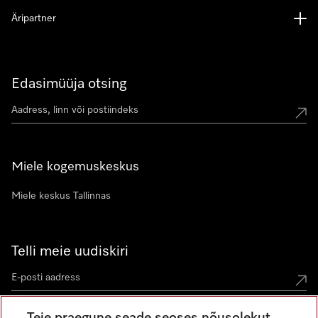
Äripartner
Edasimüüja otsing
Miele kogemuskeskus
Miele keskus Tallinnas
Telli meie uudiskiri
Teie praegune seade seoses nõusolekut