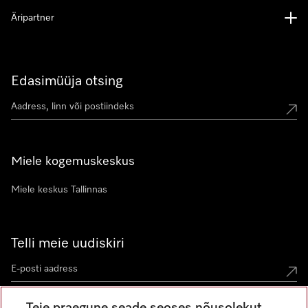
Äripartner
Edasimüüja otsing
Miele kogemuskeskus
Miele keskus Tallinnas
Telli meie uudiskiri
Teie praegune seade seoses nõusolekut