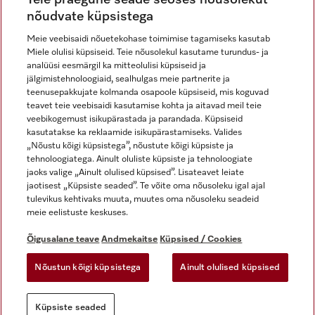
nõudvate küpsistega
Meie veebisaidi nõuetekohase toimimise tagamiseks kasutab
Miele olulisi küpsiseid. Teie nõusolekul kasutame turundus- ja
Miele Instagramis
Miele Facebookis
Miele Youtube'is
analüüsi eesmärgil ka mitteolulisi küpsiseid ja
jälgimistehnoloogiaid, sealhulgas meie partnerite ja
teenusepakkujate kolmanda osapoole küpsiseid, mis koguvad
teavet teie veebisaidi kasutamise kohta ja aitavad meil teie
veebikogemust isikupärastada ja parandada. Küpsiseid
kasutatakse ka reklaamide isikupärastamiseks. Valides
Õigusalane teave
„Nõustu kõigi küpsistega”, nõustute kõigi küpsiste ja
tehnoloogiatega. Ainult oluliste küpsiste ja tehnoloogiate
Üldtingimused
jaoks valige „Ainult olulised küpsised”. Lisateavet leiate
Andmekaitse
jaotisest „Küpsiste seaded”. Te võite oma nõusoleku igal ajal
Kasutustingimused
tulevikus kehtivaks muuta, muutes oma nõusoleku seadeid
meie eelistuste keskuses.
Juurdepääsetavuse avaldus
Digiteenuste seadus
Õigusalane teave
Andmekaitse
Küpsised / Cookies
Taganemisvorm
Nõustun kõigi küpsistega
Ainult olulised küpsised
Küpsiste seaded
Küpsiste seaded