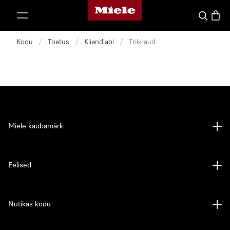
Miele avaleht
p to Content
Search
Baske
Kodu
/
Toetus
/
Kliendiabi
/
Triikraud
Miele kaubamärk
Eelised
Nutikas kodu