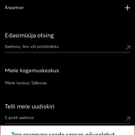
Äripartner
Edasimüüja otsing
Miele kogemuskeskus
Miele keskus Tallinnas
Telli meie uudiskiri
Teie praegune seade seoses nõusolekut