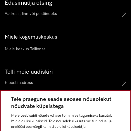
Edasimüüja otsing
Miele kogemuskeskus
Miele keskus Tallinnas
Telli meie uudiskiri
Teie praegune seade seoses nõusolekut
nõudvate küpsistega
Meie veebisaidi nõuetekohase toimimise tagamiseks kasutab
Miele olulisi küpsiseid. Teie nõusolekul kasutame turundus- ja
Miele Instagramis
Miele Facebookis
Miele Youtube'is
analüüsi eesmärgil ka mitteolulisi küpsiseid ja