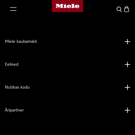
Miele avaleht
p to Content
Search
Baske
Miele kaubamärk
Eelised
Nutikas kodu
Äripartner