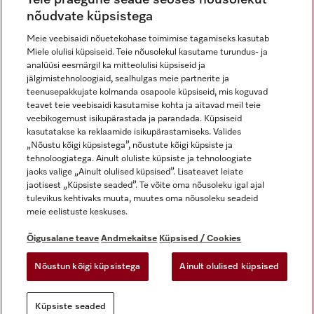
nõudvate küpsistega
Meie veebisaidi nõuetekohase toimimise tagamiseks kasutab
Miele olulisi küpsiseid. Teie nõusolekul kasutame turundus- ja
Miele Instagramis
Miele Facebookis
Miele Youtube'is
analüüsi eesmärgil ka mitteolulisi küpsiseid ja
jälgimistehnoloogiaid, sealhulgas meie partnerite ja
teenusepakkujate kolmanda osapoole küpsiseid, mis koguvad
teavet teie veebisaidi kasutamise kohta ja aitavad meil teie
veebikogemust isikupärastada ja parandada. Küpsiseid
kasutatakse ka reklaamide isikupärastamiseks. Valides
Õigusalane teave
„Nõustu kõigi küpsistega”, nõustute kõigi küpsiste ja
tehnoloogiatega. Ainult oluliste küpsiste ja tehnoloogiate
Üldtingimused
jaoks valige „Ainult olulised küpsised”. Lisateavet leiate
Andmekaitse
jaotisest „Küpsiste seaded”. Te võite oma nõusoleku igal ajal
Kasutustingimused
tulevikus kehtivaks muuta, muutes oma nõusoleku seadeid
meie eelistuste keskuses.
Juurdepääsetavuse avaldus
Digiteenuste seadus
Õigusalane teave
Andmekaitse
Küpsised / Cookies
Taganemisvorm
Nõustun kõigi küpsistega
Ainult olulised küpsised
Küpsiste seaded
Küpsiste seaded