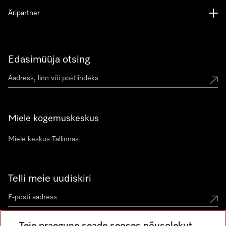
Äripartner
Edasimüüja otsing
Miele kogemuskeskus
Miele keskus Tallinnas
Telli meie uudiskiri
Teie praegune seade seoses nõusolekut